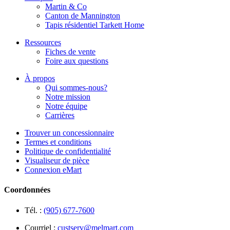
Martin & Co
Canton de Mannington
Tapis résidentiel Tarkett Home
Ressources
Fiches de vente
Foire aux questions
À propos
Qui sommes-nous?
Notre mission
Notre équipe
Carrières
Trouver un concessionnaire
Termes et conditions
Politique de confidentialité
Visualiseur de pièce
Connexion eMart
Coordonnées
Tél. :
(905) 677-7600
Courriel :
custserv@melmart.com